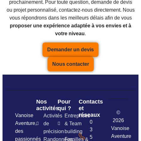
prochainement. Pour toute question, demande de devis
ou projet personnalisé, contactez-nous directement. Nous
vous répondrons dans les meilleurs délais afin de vous
proposer une expérience adaptée à vos envies et à
votre niveau
.
Demander un devis
Nous contacter
Nos
Pour
Contacts
activités
qui ?
et
©
réseaux
Vanoise
Activités
Entreprises
2026
06
Aventure,
de
& Team
Vanoise
37
des
précision
building
Aventure
54
passionnés
Randonnées,
Familles &