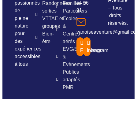
Aventure
passionnés
54 96
Randonnées,
Familles &
– Tous
01
de
sorties
Particuliers
droits
pleine
VTTAE et
Ecoles
réservés.
nature
groupes
&
vanoiseaventure@gmail.c
pour
Bien-
Centres
des
être
aérés
expériences
EVG/EVJF
Facebook
Instagram
accessibles
&
à tous
Evènements
Publics
adaptés
PMR