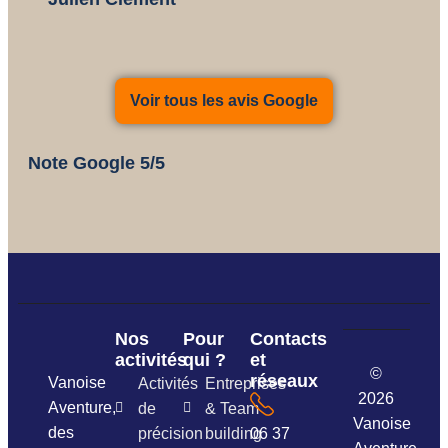
Voir tous les avis Google
Note Google 5/5
Nos
Pour
Contacts
activités
qui ?
et
©
réseaux
Vanoise
Activités
Entreprises
2026
Aventure,
de
& Team
Vanoise
des
précision
building
06 37