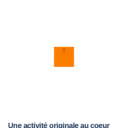
Adrénaline, précision, fun...
découvrez ce qui vous attend
!
Une activité originale au coeur