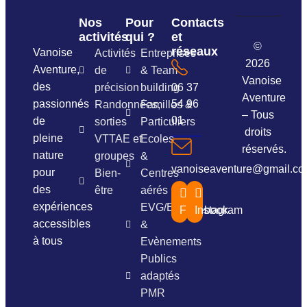
Nos
Pour
Contacts
activités
qui ?
et
©
réseaux
Vanoise
Activités
Entreprises
2026
Aventure,
de
& Team
Vanoise
des
précision
building
06 37
Aventure
passionnés
54 96
Randonnées,
Familles &
– Tous
01
de
sorties
Particuliers
droits
pleine
VTTAE et
Ecoles
réservés.
nature
groupes
&
vanoiseaventure@gmail.c
pour
Bien-
Centres
des
être
aérés
expériences
EVG/EVJF
Facebook
Instagram
accessibles
&
à tous
Evènements
Publics
adaptés
PMR