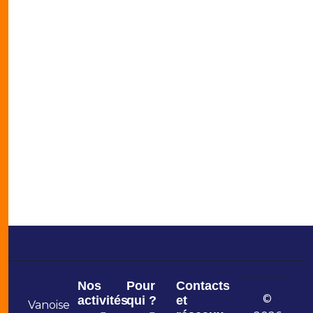
Nos
Pour
Contacts
©
activités
qui ?
et
Vanoise