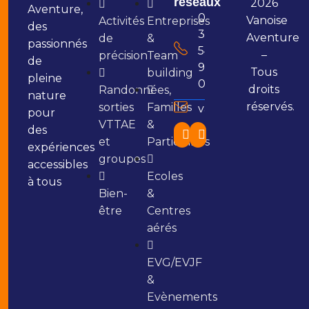
réseaux
2026
Aventure,
06
Vanoise
Activités
Entreprises
des
37
Aventure
de
&
passionnés
54
–
précision
Team
de
96
Tous
building
pleine
01
droits
Randonnées,
nature
réservés.
sorties
Familles
vanoiseaventure@g
pour
VTTAE
&
des
Facebook
Instagram
et
Particuliers
expériences
groupes
accessibles
Ecoles
à tous
Bien-
&
être
Centres
aérés
EVG/EVJF
&
Evènements