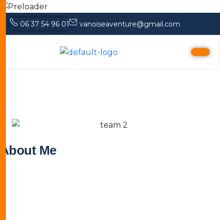
06 37 54 96 01
vanoiseaventure@gmail.com
Cameron williamson
About Me