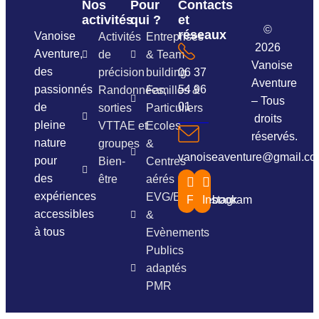
Nos
Pour
Contacts
activités
qui ?
et
©
réseaux
Vanoise
Activités
Entreprises
2026
Aventure,
de
& Team
Vanoise
des
précision
building
06 37
Aventure
passionnés
54 96
Randonnées,
Familles &
– Tous
01
de
sorties
Particuliers
droits
pleine
VTTAE et
Ecoles
réservés.
nature
groupes
&
vanoiseaventure@gmail.c
pour
Bien-
Centres
des
être
aérés
expériences
EVG/EVJF
Facebook
Instagram
accessibles
&
à tous
Evènements
Publics
adaptés
PMR