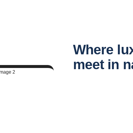
Where lu
meet in n