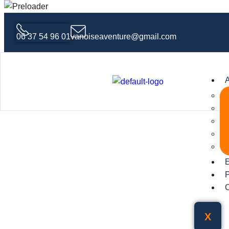
06 37 54 96 01
vanoiseaventure@gmail.com
A
E
P
X