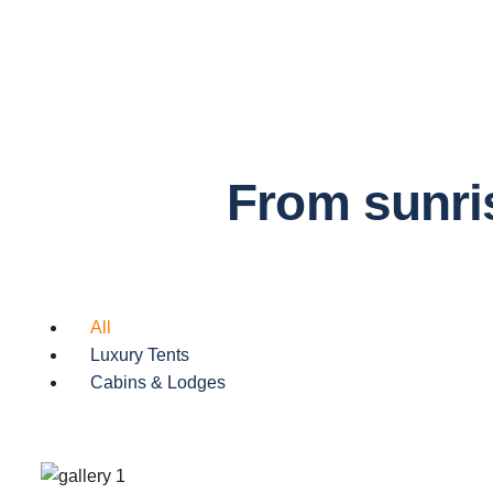
From sunris
All
Luxury Tents
Cabins & Lodges