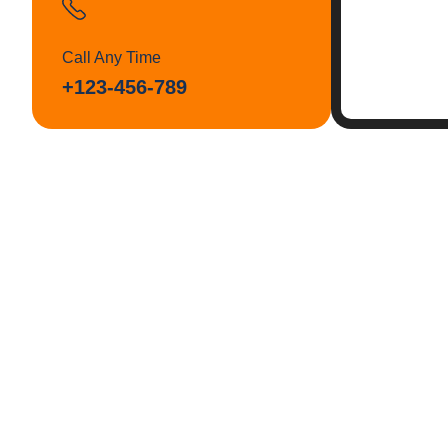
Call Any Time
+123-456-789