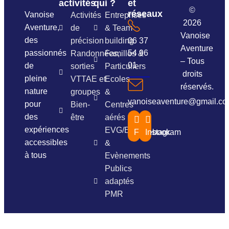
activités
qui ?
et
©
réseaux
Vanoise
Activités
Entreprises
2026
Aventure,
de
& Team
Vanoise
des
précision
building
06 37
Aventure
passionnés
54 96
Randonnées,
Familles &
– Tous
01
de
sorties
Particuliers
droits
pleine
VTTAE et
Ecoles
réservés.
nature
groupes
&
vanoiseaventure@gmail.c
pour
Bien-
Centres
des
être
aérés
expériences
EVG/EVJF
Facebook
Instagram
accessibles
&
à tous
Evènements
Publics
adaptés
PMR