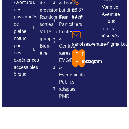
Aventure,
de
& Team
Vanoise
des
précision
building
06 37
Aventure
passionnés
54 96
Randonnées,
Familles &
– Tous
01
de
sorties
Particuliers
droits
pleine
VTTAE et
Ecoles
réservés.
nature
groupes
&
vanoiseaventure@gmail.c
pour
Bien-
Centres
des
être
aérés
expériences
EVG/EVJF
Facebook
Instagram
accessibles
&
à tous
Evènements
Publics
adaptés
PMR