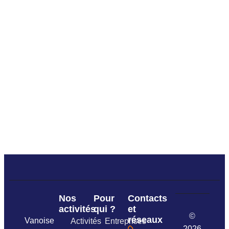
Nos
Pour
Contacts
activités
qui ?
et
©
réseaux
Vanoise
Activités
Entreprises
2026