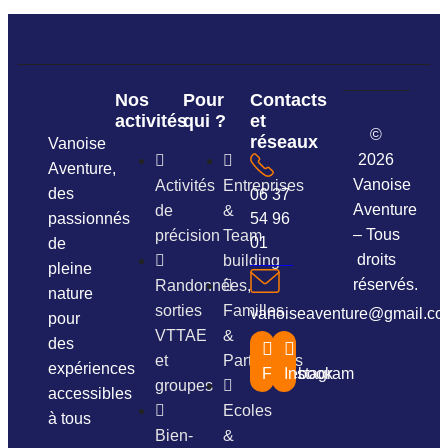
Nos
Pour
Contacts
activités
qui ?
et
©
réseaux
Vanoise
2026
Aventure,
Vanoise
Activités
Entreprises
des
06 37
Aventure
de
&
passionnés
54 96
– Tous
précision
Team
01
de
droits
building
pleine
réservés.
Randonnées,
nature
sorties
Familles
vanoiseaventure@gmail.c
pour
VTTAE
&
des
et
Particuliers
expériences
Facebook
Instagram
groupes
accessibles
Ecoles
à tous
Bien-
&