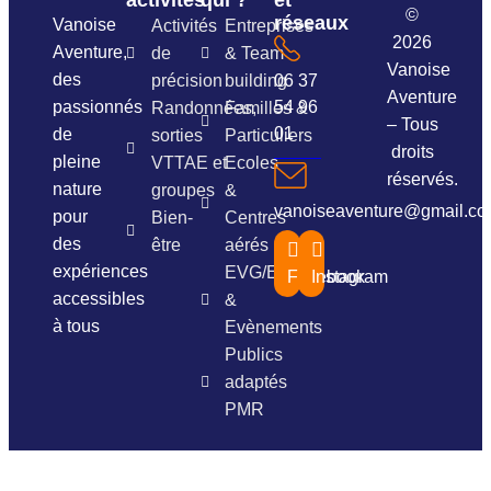
activités
qui ?
et
©
réseaux
Vanoise
Activités
Entreprises
2026
Aventure,
de
& Team
Vanoise
des
précision
building
06 37
Aventure
passionnés
54 96
Randonnées,
Familles &
– Tous
01
de
sorties
Particuliers
droits
pleine
VTTAE et
Ecoles
réservés.
nature
groupes
&
vanoiseaventure@gmail.c
pour
Bien-
Centres
des
être
aérés
expériences
EVG/EVJF
Facebook
Instagram
accessibles
&
à tous
Evènements
Publics
adaptés
PMR