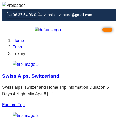
06 37 54 96 01
vanoiseaventure@gmail.com
Luxury
Home
Trips
Luxury
Swiss Alps, Switzerland
Swiss alps, switzerland Home Trip Information Duration:5
Days 4 Night Min Age:8 […]
Explore Trip