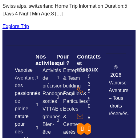
Swiss alps, switzerland Home Trip Information Duration:5
Days 4 Night Min Age:8 […]
Explore Trip
Nos
Pour
Contacts
activités
qui ?
et
©
réseaux
Vanoise
Activités
Entreprises
2026
06
Aventure,
de
& Team
Vanoise
37
des
précision
building
Aventure
54
passionnés
Randonnées,
Familles &
– Tous
96
de
sorties
Particuliers
droits
01
pleine
VTTAE et
Ecoles
réservés.
nature
groupes
&
vanoiseaventure@gma
pour
Bien-
Centres
Facebook
Instagram
des
être
aérés